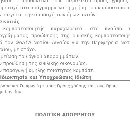
αβάσετε προσεκτικά τους παρακάτω όρους χρήσης
μμετοχή στο πρόγραμμα και η χρήση του κομποστοποι
νεπάγεται την αποδοχή των όρων αυτών.
 Σκοπός
κομποστοποιητής παραχωρείται στο πλαίσιο 
ογράμματος προώθησης της οικιακής κομποστοποίη
ό τον ΦοΔΣΑ Νοτίου Αιγαίου για την Περιφέρεια Νοτ
γαίου, με στόχο:
 μείωση του όγκου απορριμμάτων.
ν προώθηση της κυκλικής οικονομίας.
ν παραγωγή υψηλής ποιότητας κομπόστ.
 Ιδιοκτησία και Υποχρεώσεις Ιδιώτη
κομποστοποιητής αποτελεί περιουσιακό στοιχείο 
άβασα και Συμφωνώ με τους Όρους χρήσης και τους Όρους
ογράμματος και παραχωρείται για οικιακή χρήση.
ησιδανείου
ιδιώτης δεσμεύεται να χρησιμοποιεί τον κομποστοποι
οκλειστικά για την επεξεργασία οργανικών αποβλή
υ προκύπτουν από την καθημερινή οικιακή 
ΠΟΛΙΤΙΚΗ ΑΠΟΡΡΗΤΟΥ
αστηριότητα.
αγορεύεται η πώληση, ενοικίαση ή οποιαδήποτε ά