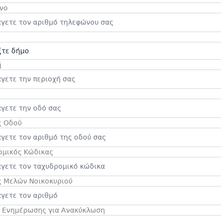
νο
ή
ς Οδού
ομικός Κώδικας
ς Μελών Νοικοκυριού
ο Ενημέρωσης για Ανακύκλωση