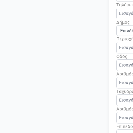
Τηλέφω
Δήμος
Περιοχ
Οδός
Αριθμό
Ταχυδρ
Αριθμό
Επίπεδ