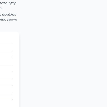
τοποιητή!
ο.
υ συνόλου
όπο, χρόνο