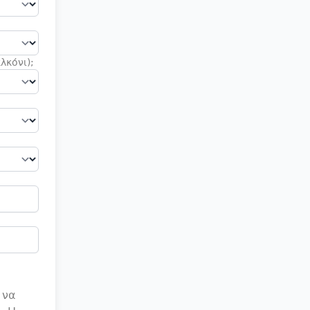
λκόνι);
 να