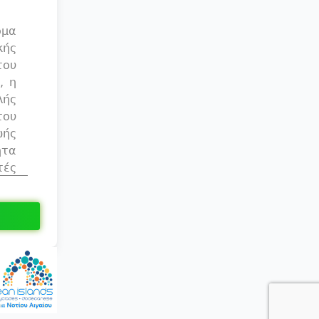
 τη
όμα
διο
κής
ρως
του
, η
και
λής
ητή
του
ωής
του
ητα
του
τές
τον
ΣΑ)
την
και
και
ίες
κής
ι η
 να
των
σία
λές